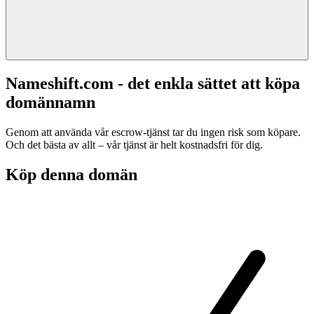
Nameshift.com - det enkla sättet att köpa
domännamn
Genom att använda vår escrow-tjänst tar du ingen risk som köpare.
Och det bästa av allt – vår tjänst är helt kostnadsfri för dig.
Köp denna domän