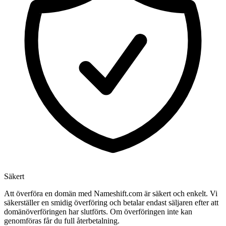
Säkert
Att överföra en domän med Nameshift.com är säkert och enkelt. Vi
säkerställer en smidig överföring och betalar endast säljaren efter att
domänöverföringen har slutförts. Om överföringen inte kan
genomföras får du full återbetalning.